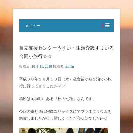
特定非営利活動法人ハートフルボ
メニュー
イス
自立支援センターうすい・生活介護すまいる
合同小旅行☆☆
投稿日:
10月 11, 2018
投稿者:
admin
平成３０年１０月１０日（水）昼食後から１泊で小旅
行に行ってきました(^O^)／
場所は岡垣町にある『杜の七種』さんです。
今回の寄り道は宗像ユリックスにてプラネタリウムを
鑑賞しましたが少し難しくうたた寝状態でした(^^;)