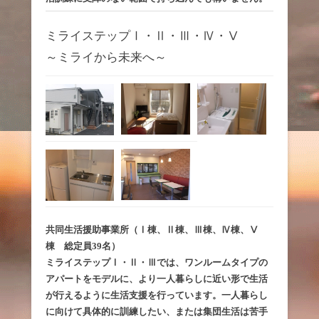
ミライステップⅠ・Ⅱ・Ⅲ・Ⅳ・Ⅴ
～ミライから未来へ～
共同生活援助事業所（Ⅰ棟、Ⅱ棟、Ⅲ棟、Ⅳ棟、Ⅴ
棟 総定員39名）
ミライステップⅠ・Ⅱ・Ⅲでは、ワンルームタイプの
アパートをモデルに、より一人暮らしに近い形で生活
が行えるように生活支援を行っています。一人暮らし
に向けて具体的に訓練したい、または集団生活は苦手