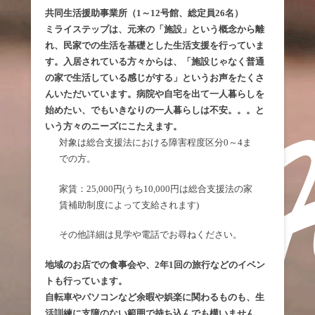
共同生活援助事業所（1～12号館、総定員26名）
ミライステップは、元来の「施設」という概念から離
れ、民家での生活を基礎とした生活支援を行っていま
す。入居されている方々からは、「施設じゃなく普通
の家で生活している感じがする」というお声をたくさ
んいただいています。病院や自宅を出て一人暮らしを
始めたい、でもいきなりの一人暮らしは不安。。。と
いう方々のニーズにこたえます。
対象は総合支援法における障害程度区分0～4ま
での方。
家賃：25,000円(うち10,000円は総合支援法の家
賃補助制度によって支給されます)
その他詳細は見学や電話でお尋ねください。
地域のお店での食事会や、2年1回の旅行などのイベン
トも行っています。
自転車やパソコンなど余暇や娯楽に関わるものも、生
活訓練に支障のない範囲で持ち込んでも構いません。