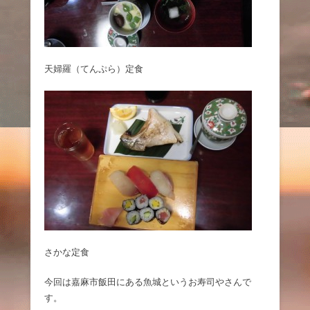
天婦羅（てんぷら）定食
さかな定食
今回は嘉麻市飯田にある魚城というお寿司やさんで
す。