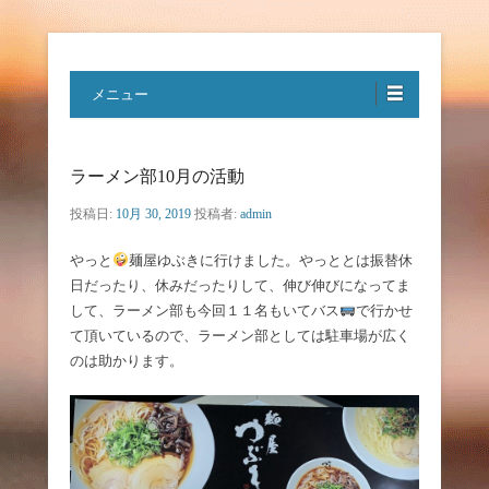
特定非営利活動法人ハートフルボ
メニュー
イス
ラーメン部10月の活動
投稿日:
10月 30, 2019
投稿者:
admin
やっと
麺屋ゆぶきに行けました。やっととは振替休
日だったり、休みだったりして、伸び伸びになってま
して、ラーメン部も今回１１名もいてバス
で行かせ
て頂いているので、ラーメン部としては駐車場が広く
のは助かります。