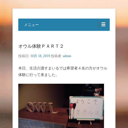
特定非営利活動法人ハートフルボ
メニュー
イス
オウル体験ＰＡＲＴ２
投稿日:
10月 18, 2019
投稿者:
admin
本日、生活介護すまいるでは希望者４名の方がオウル
体験に行って来ました。