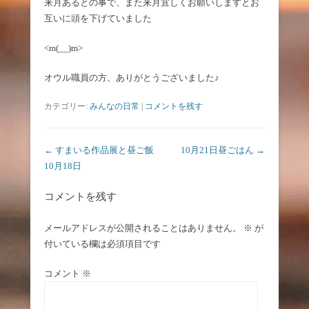
来月あるとの事で、また来月宜しくお願いしますとお
互いに頭を下げていました
<m(__)m>
オウル職員の方、ありがとうございました♪
カテゴリー:
みんなの日常
|
コメントを残す
投稿ナビゲーション
←
すまいる作品展と昼ご飯
10月21日昼ごはん
→
10月18日
コメントを残す
メールアドレスが公開されることはありません。
※
が
付いている欄は必須項目です
コメント
※