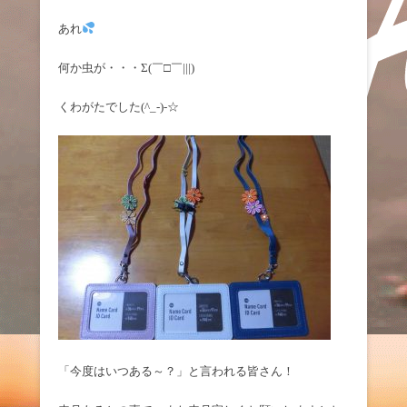
あれ
何か虫が・・・Σ(￣□￣|||)
くわがたでした(^_-)-☆
「今度はいつある～？」と言われる皆さん！