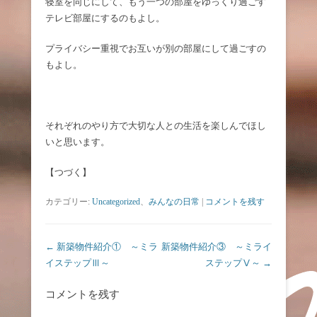
寝室を同じにして、もう一つの部屋をゆっくり過ごす
テレビ部屋にするのもよし。
プライバシー重視でお互いが別の部屋にして過ごすの
もよし。
それぞれのやり方で大切な人との生活を楽しんでほし
いと思います。
【つづく】
カテゴリー:
Uncategorized
、
みんなの日常
|
コメントを残す
投稿ナビゲーション
←
新築物件紹介① ～ミラ
新築物件紹介③ ～ミライ
イステップⅢ～
ステップⅤ～
→
コメントを残す