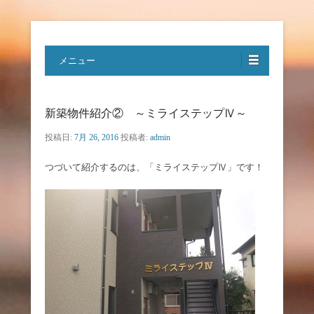
特定非営利活動法人ハートフルボ
メニュー
イス
新築物件紹介② ～ミライステップⅣ～
投稿日:
7月 26, 2016
投稿者:
admin
つづいて紹介するのは、「ミライステップⅣ」です！