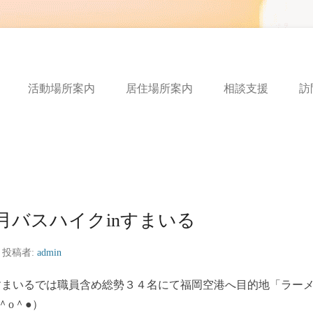
ートフルボイス
活動場所案内
居住場所案内
相談支援
訪
月バスハイクinすまいる
投稿者:
admin
すまいるでは職員含め総勢３４名にて福岡空港へ目的地「ラー
＾o＾●）