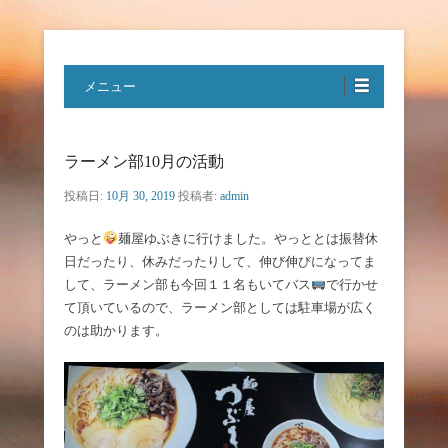
特定非営利活動法人ハートフルボ
メニュー
イス
ラーメン部10月の活動
投稿日:
10月 30, 2019
投稿者:
admin
やっと
麺屋ゆぶきに行けました。やっととは振替休
日だったり、休みだったりして、伸び伸びになってま
して、ラーメン部も今回１１名もいてバス
で行かせ
て頂いているので、ラーメン部としては駐車場が広く
のは助かります。