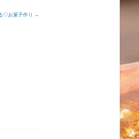
る♡お菓子作り
→