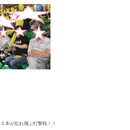
ン５本が乱れ飛ぶ打撃戦！！