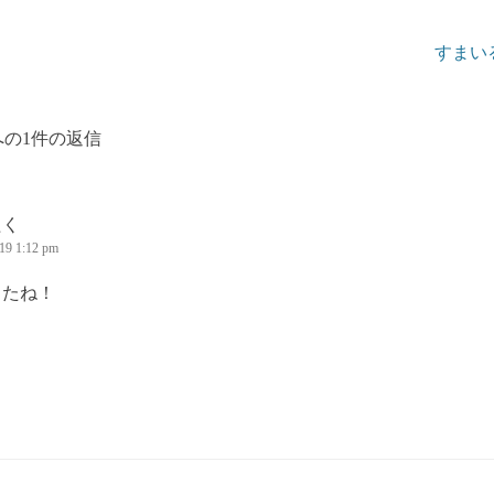
ョン
すまい
への1件の返信
たく
19 1:12 pm
したね！