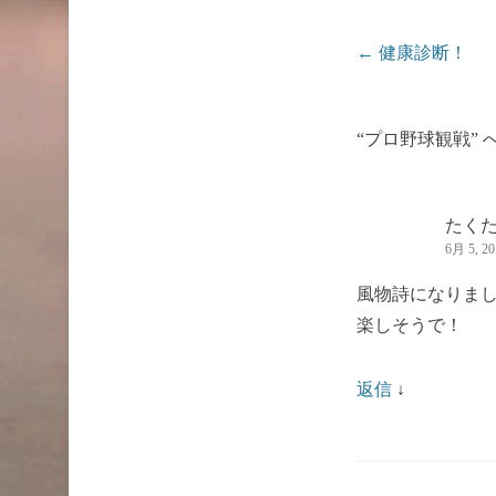
投稿ナビゲーシ
←
健康診断！
“プロ野球観戦” 
たく
6月 5, 20
風物詩になりま
楽しそうで！
返信
↓