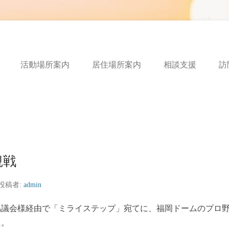
ートフルボイス
活動場所案内
居住場所案内
相談支援
訪
観戦
投稿者:
admin
協議会様経由で「ミライステップ」宛てに、福岡ドームのプロ
た。