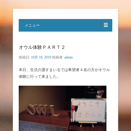
特定非営利活動法人ハートフルボ
メニュー
イス
オウル体験ＰＡＲＴ２
投稿日:
10月 18, 2019
投稿者:
admin
本日、生活介護すまいるでは希望者４名の方がオウル
体験に行って来ました。