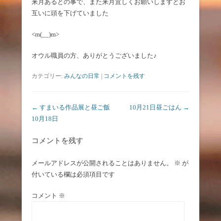
来月あるとの事で、また来月宜しくお願いしますとお
互いに頭を下げていました
<m(__)m>
オウル職員の方、ありがとうございました♪
カテゴリー:
みんなの日常
|
コメントを残す
投稿ナビゲーション
←
すまいる作品展と昼ご飯
10月21日昼ごはん
→
10月18日
コメントを残す
メールアドレスが公開されることはありません。
※
が
付いている欄は必須項目です
コメント
※