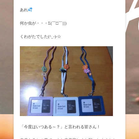
あれ
何か虫が・・・Σ(￣□￣|||)
くわがたでした(^_-)-☆
「今度はいつある～？」と言われる皆さん！