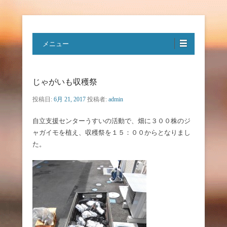
特定非営利活動法人ハートフルボ
メニュー
イス
じゃがいも収穫祭
投稿日:
6月 21, 2017
投稿者:
admin
自立支援センターうすいの活動で、畑に３００株のジ
ャガイモを植え、収穫祭を１５：００からとなりまし
た。