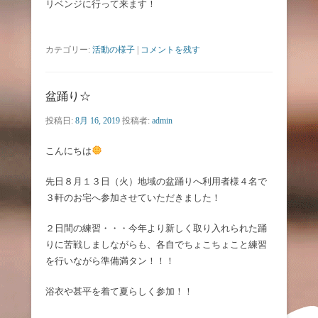
リベンジに行って来ます！
カテゴリー:
活動の様子
|
コメントを残す
盆踊り☆
投稿日:
8月 16, 2019
投稿者:
admin
こんにちは
先日８月１３日（火）地域の盆踊りへ利用者様４名で
３軒のお宅へ参加させていただきました！
２日間の練習・・・今年より新しく取り入れられた踊
りに苦戦しましながらも、各自でちょこちょこと練習
を行いながら準備満タン！！！
浴衣や甚平を着て夏らしく参加！！