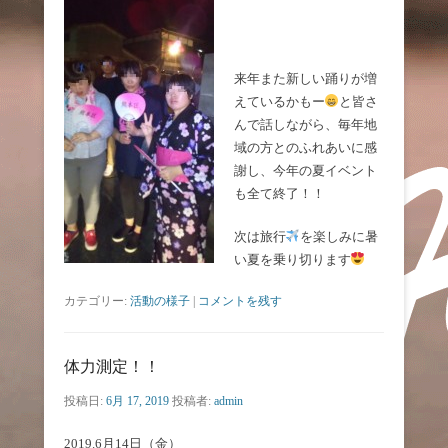
来年また新しい踊りが増
えているかもー
と皆さ
んで話しながら、毎年地
域の方とのふれあいに感
謝し、今年の夏イベント
も全て終了！！
次は旅行
を楽しみに暑
い夏を乗り切ります
カテゴリー:
活動の様子
|
コメントを残す
体力測定！！
投稿日:
6月 17, 2019
投稿者:
admin
2019.6月14日（金）