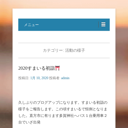
特定非営利活動法人ハートフルボ
メニュー
イス
カテゴリー:
活動の様子
2020すまいる初詣
投稿日:
1月 10, 2020
投稿者:
admin
久しぶりのブログアップになります。すまいる初詣の
様子をご報告します。この頃すまいるで恒例となりま
した。直方市に有ります多賀神社へバス１台乗用車２
台でいざ出発