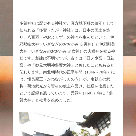
多賀神社は歴史有る神社で、直方城下町の鎮守として
知られる「多賀（たが）神社」は、日本の国土を造
り、八百万（やおよろず）の神々を生んだという、伊
邪那岐大神（いざなぎのおおかみ ※男神）と伊邪那美
大神（いざなみのおおかみ ※女神）の夫婦神を祀る神
社です。創建は不明ですが、古くは「日ノ少宮・日若
宮」や「妙見大明神多賀大神」と称したこともあると
伝わります。南北朝時代の正平年間（1346～70年）に
は、懐良親王（かねながしんのう）が、南朝方の武
将・菊池武光から資材の献上を受け、社殿を改築した
という記録も残っています。元禄4（1691）年に「多
賀大神」と社号を改めました。