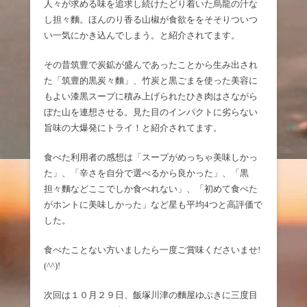
人々が求める味を追求し続けたどり着いた烏龍の汁な
し担々麵。ほんのり香る山椒が食欲ををそそりついつ
い一気にかき込んでしまう。と紹介されてます。
その昔筑豊で炭鉱が盛んであったことから生み出され
た「筑豊的黒炭々麵」、竹炭と黒ごまを使った美容に
もよい漆黒スープに積み上げられたひき肉はさながら
ぼた山を連想させる。見た目のインパクトに劣らない
旨味の大爆発にトライ！と紹介されてます。
食べた利用者の感想は「スープがめっちゃ美味しかっ
た」、「辛さを自分で選べるから良かった」、「黒
担々麵などここでしか食べれない」、「初めて食べた
がホントに美味しかった」など星も平均4つと高評価で
した。
食べたことない方いましたら一度ご賞味くださいませ!
(^^)!
次回は１０月２９日、飯塚川津の麵屋ゆぶきに三度目