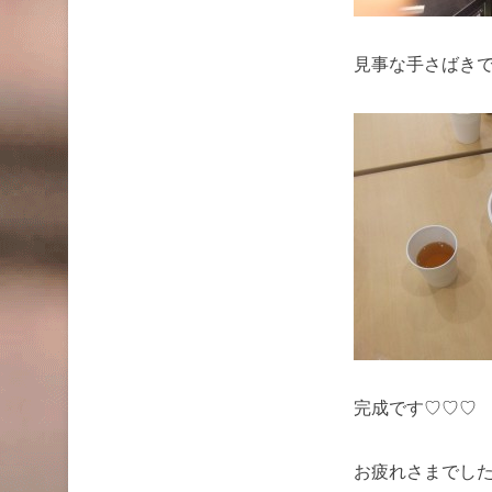
見事な手さばきで驚
完成です♡♡♡
お疲れさまでした<m