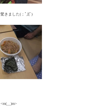
きました(；ﾟДﾟ)
(__)m>