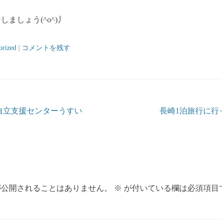
ましょう(^o^)丿
orized
|
コメントを残す
ョン
自立支援センターうすい
長崎1泊旅行に行
が公開されることはありません。
※
が付いている欄は必須項目