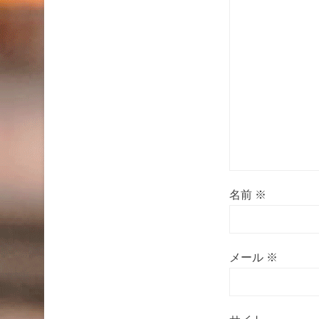
名前
※
メール
※