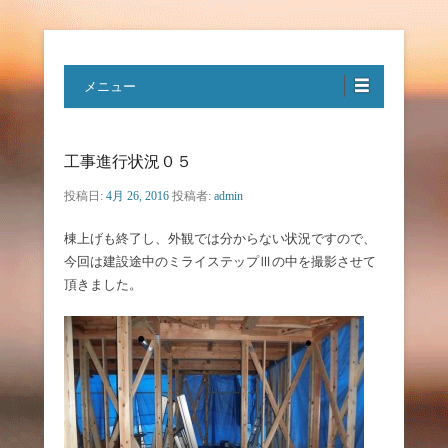
特定非営利活動法人ハートフルボ
メニュー
イス
工事進行状況０５
投稿日:
4月 26, 2016
投稿者:
admin
棟上げも終了し、外観では分からない状況ですので、
今回は建設途中のミライステップⅢの中を撮影させて
頂きました。