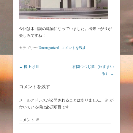
今回は木目調の建物になっていました。出来上がりが
楽しみですね！
カテゴリー:
Uncategorized
|
コメントを残す
投稿ナビゲーション
←
棟上げⅢ
谷岡つつじ園（inすまい
る）
→
コメントを残す
メールアドレスが公開されることはありません。
※
が
付いている欄は必須項目です
コメント
※